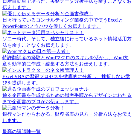
日産自動車で培った、実務データ分析手法を余すことなくお
伝えします。
日々行っているコンサルティング業務の中で使うExcelと
PowerPointのノウハウを優しくお伝えします。
ソニー時代、そして、独立後に行っているネット情報活用方
法を余すことなくお伝えします。
特許翻訳者の経験とWordマクロのスキルを活かし、Word文
章を効率的に作成・編集する方法をお伝えします。
Excel VBAの習得プロセスを徹底的に分析し、挫折しない学
びを提供します。
通る企画書を作成するための思考手順からデザインにわたる
まで企画書のプロがお伝えします。
銀行マンだからわかる、財務省表の見方・分析方法をお伝え
します。
最高の講師陣一覧