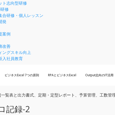
ット志向型研修
則研修
集合研修・個人レッスン
開発
例
提案例
務改善
ィングスキル向上
新入社員教育
ビジネスExcel 7つの原則
RPAとビジネスExcel
Output志向のIT活用
-2 (一覧表と出力書式、定期・定型レポート、予算管理、工数管
ロ記録-2