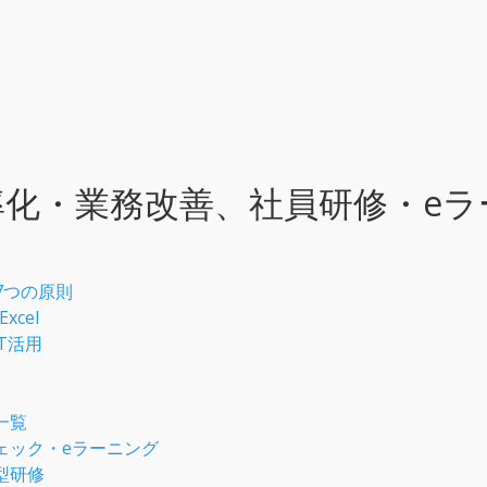
効率化・業務改善、社員研修・e
 7つの原則
xcel
IT活用
一覧
ェック・eラーニング
型研修