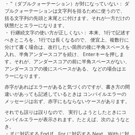
・ “（ダブルクォーテーション）が対になっていない： ダ
ブルクォーテーションは文字列を括るために使うので、
括る文字列の先頭と末尾とに付けます。それが一方だけの
状態だとエラーになります。
・ 行継続文字の使い方が正しくない： 本来、1行で記述す
べきところを、1行では長くなるので、 便宜上、複数行に
分けて書く場合は、改行したい箇所の後に半角スペースを
入れ、半角アンダースコアを続け、 Enterキーを押しま
す。それが、アンダースコアの前に半角スペースがない、
アンダースコアの後にスペースがある、 などの場合はエ
ラーになります。
赤字があればエラーがあると気づくのですが、書き方の間
違いがあっても記述しているときは コンパイルエラーの
メッセージは出ず、赤字にもならないケースがあります。
それでも誤りは誤りなので、 実行しようとしたときにコ
ンパイルエラーが表示されます。たとえば、次のようなと
き。
・ If に対応する End If、For に対応する Next、With に対