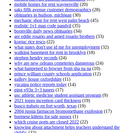
mobile homes for rent waynesville
(20)
saks fifth avenue customer demographics
(28)
obituaries in hudson, michigan
(30)
mechanic shop for rent west palm beach
(45)
realistic 1v1 map code pandvil
(35)
boonville daily news obituaries
(34)
are eddie rosario and amed rosario brothers
(33)
konjac rice tesco
(22)
what states don't use id me for unemployment
(32)
walking basement for rent in brooklyn
(18)
stephen hendry records
(24)
why are new orleans cemeteries dangerous
(24)
what happened to bowser from sha na na
(10)
prince william county schools application
(12)
gallery house oxfordshire
(11)
yucaipa police reports today
(14)
ping v93n 3+3 tuners
(17)
usc athletic medicine student assistant program
(9)
2021 topps inception card thickness
(19)
busco trabajo en fort worth, texas
(19)
2004 russia farmacon bromomethane explosion
(17)
burmese kittens for sale sussex
(1)
which cruise ports are closed 2022
(22)
knowing about attachment helps teachers understand the
child's:
(32)