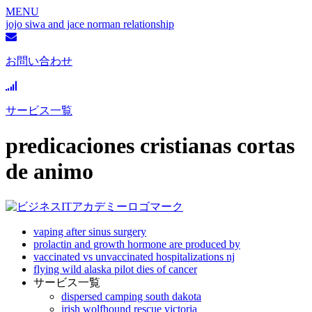
MENU
jojo siwa and jace norman relationship
お問い合わせ
サービス一覧
predicaciones cristianas cortas
de animo
vaping after sinus surgery
prolactin and growth hormone are produced by
vaccinated vs unvaccinated hospitalizations nj
flying wild alaska pilot dies of cancer
サービス一覧
dispersed camping south dakota
irish wolfhound rescue victoria