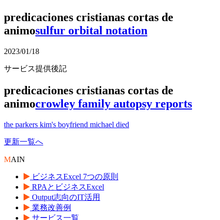
predicaciones cristianas cortas de
animo
sulfur orbital notation
2023/01/18
サービス提供後記
predicaciones cristianas cortas de
animo
crowley family autopsy reports
the parkers kim's boyfriend michael died
更新一覧へ
M
AIN
ビジネスExcel 7つの原則
RPAとビジネスExcel
Output志向のIT活用
業務改善例
サービス一覧