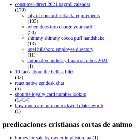
consumer direct 2021 payroll calendar
(179)
city of concord setback requirements
(103)
when does turo charge your card
(50)
shimmy shimmy cocoa puff handshake
(13)
intel hillsboro employee directory
(11)
automotive industry financial ratios 2021
(1)
10 facts about the belfast blitz
(32)
react native zendesk chat
(5)
shoprite loyalty card number lookup
(1,414)
how much are norman rockwell plates worth
(1)
predicaciones cristianas cortas de animo
homes for sale by owner in pittston, pa
(1)