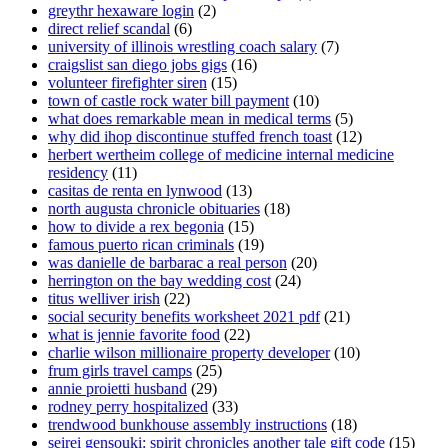
greythr hexaware login
(2)
direct relief scandal
(6)
university of illinois wrestling coach salary
(7)
craigslist san diego jobs gigs
(16)
volunteer firefighter siren
(15)
town of castle rock water bill payment
(10)
what does remarkable mean in medical terms
(5)
why did ihop discontinue stuffed french toast
(12)
herbert wertheim college of medicine internal medicine
residency
(11)
casitas de renta en lynwood
(13)
north augusta chronicle obituaries
(18)
how to divide a rex begonia
(15)
famous puerto rican criminals
(19)
was danielle de barbarac a real person
(20)
herrington on the bay wedding cost
(24)
titus welliver irish
(22)
social security benefits worksheet 2021 pdf
(21)
what is jennie favorite food
(22)
charlie wilson millionaire property developer
(10)
frum girls travel camps
(25)
annie proietti husband
(29)
rodney perry hospitalized
(33)
trendwood bunkhouse assembly instructions
(18)
seirei gensouki: spirit chronicles another tale gift code
(15)