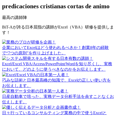
predicaciones cristianas cortas de animo
最高の講師陣
BiT-Aが誇る日本屈指の講師がExcel（VBA）研修を提供しま
す！
企業においてExcelはどう使われるべきか！創業8年の経験
で“7つの原則”を作り上げました。
Excel/Excel VBA/Access/PowerPoint/Wordを知り尽くし、実務
において、どのように使うべきなのかをお伝えします。
巧みな話術と日本最高峰の知識で、Excelの正しい使い方を
お伝えします。
日産自動車で培った、実務データ分析手法を余すことなくお
伝えします。
日々行っているコンサルティング業務の中で使うExcelと