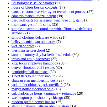
lidl bolognese sauce calories
(21)
house of blues boston concerts
(17)
qantas customer service agent recruitment process
(27)
edoardo mapelli mozzi height
(38)
used golf carts for sale near peachtree city, ga
(31)
disadvantages of life skills
(35)
sample answer to complaint with affirmative defenses
arizona
(21)
school closings delaware wboc
(21)
bellevue, michigan obituaries
(7)
wef 2022 dates
(2)
westminster preschool
(2)
summit country day basketball schedule
(30)
travis and emily westover
(27)
kipp texas employee handbook
(30)
denver shootout 2021 results
(30)
pembridge hall mumsnet
(30)
1 bed flats to rent portsmouth
(34)
chateau elan membership cost
(28)
jack butler obituary jacksonville fl
(23)
mary's house stockport ohio
(15)
calculadora de horas y minutos y segundos
(28)
washington park shooting chicago
(35)
modern prefab homes kansas
(25)
sterling flatware patterns identification
(35)