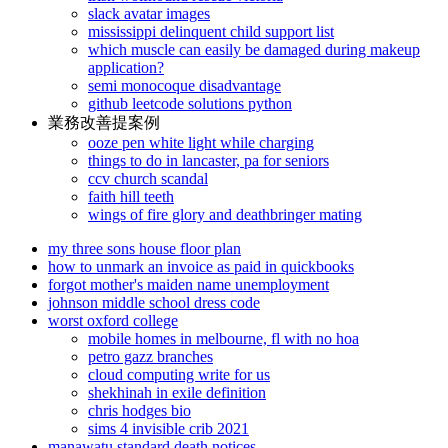
slack avatar images
mississippi delinquent child support list
which muscle can easily be damaged during makeup
application?
semi monocoque disadvantage
github leetcode solutions python
業務改善提案例
ooze pen white light while charging
things to do in lancaster, pa for seniors
ccv church scandal
faith hill teeth
wings of fire glory and deathbringer mating
my three sons house floor plan
how to unmark an invoice as paid in quickbooks
forgot mother's maiden name unemployment
johnson middle school dress code
worst oxford college
mobile homes in melbourne, fl with no hoa
petro gazz branches
cloud computing write for us
shekhinah in exile definition
chris hodges bio
sims 4 invisible crib 2021
manawatu standard death notices